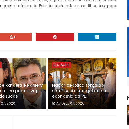
tegrais da folha do Estado, incluindo os codificados, para
E
DESTAQUE
e Rafaela e Raniery
Nabor destaca força do
força para a vaga
setor sucroenergético na
 de Lucas
economia da PB
 07, 2026
Agosto 07, 2026