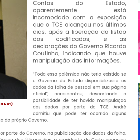
Contas do Estado,
aparentemente está
incomodado com a exposição
que o TCE alcançou nos últimos
dias, após a liberação do listão
dos codificados, e as
declarações do Governo Ricardo
Coutinho, indicando que houve
manipulação das informações.
“Toda essa polêmica não teria existido se
o Governo do Estado disponibilizasse os
dados da folha de pessoal em sua página
oficial”, acrescentou, descartando a
possibilidade de ter havido manipulação
Da Net)
dos dados por parte do TCE. André
admitiu que pode ter ocorrido alguns
o do próprio Governo.
r parte do Governo, na publicitação dos dados da folha,
lêmica dos últimos dias, o presidente da Corte anunciou