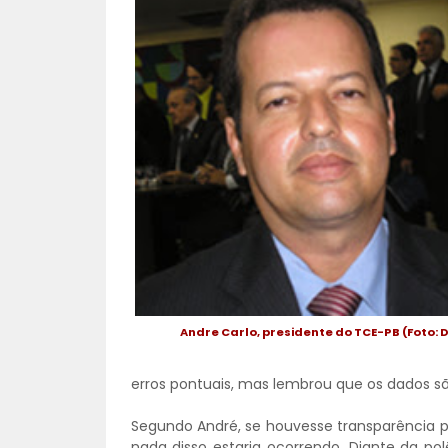
Andre Carlo, presidente do TCE-PB (Foto: 
erros pontuais, mas lembrou que os dados sã
Segundo André, se houvesse transparência po
nada disso estaria ocorrendo. Diante da po