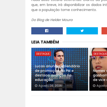
que, em breve, irá disponibilizar os dados in
que a população tome conhecimento.
Do Blog de Helder Moura
LEIA TAMBÉM
DESTAQUE
DESTAQU
Lucas anuncia calendário
de promoção na PM e
Nomes d
destaca avanços na
ganham 
educação
de vice
Agosto 08, 2026
Agosto