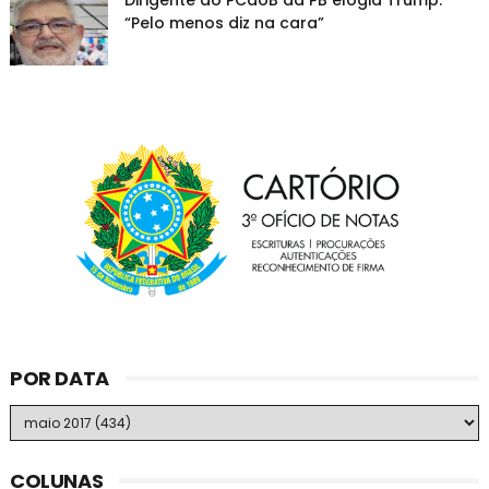
Dirigente do PCdoB da PB elogia Trump:
“Pelo menos diz na cara”
POR DATA
COLUNAS