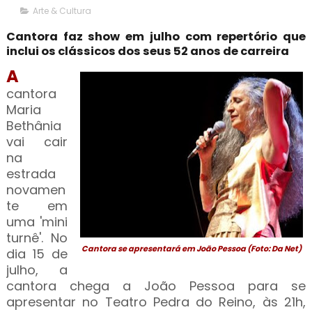
Arte & Cultura
Cantora faz show em julho com repertório que
inclui os clássicos dos seus 52 anos de carreira
A
cantora
Maria
Bethânia
vai cair
na
estrada
novamen
te em
uma 'mini
turnê'. No
Cantora se apresentará em João Pessoa (Foto: Da Net)
dia 15 de
julho, a
cantora chega a João Pessoa para se
apresentar no Teatro Pedra do Reino, às 21h,