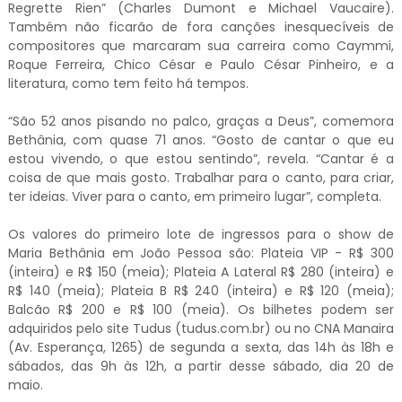
Regrette Rien” (Charles Dumont e Michael Vaucaire).
Também não ficarão de fora canções inesquecíveis de
compositores que marcaram sua carreira como Caymmi,
Roque Ferreira, Chico César e Paulo César Pinheiro, e a
literatura, como tem feito há tempos.
“São 52 anos pisando no palco, graças a Deus”, comemora
Bethânia, com quase 71 anos. “Gosto de cantar o que eu
estou vivendo, o que estou sentindo”, revela. “Cantar é a
coisa de que mais gosto. Trabalhar para o canto, para criar,
ter ideias. Viver para o canto, em primeiro lugar”, completa.
Os valores do primeiro lote de ingressos para o show de
Maria Bethânia em João Pessoa são: Plateia VIP - R$ 300
(inteira) e R$ 150 (meia); Plateia A Lateral R$ 280 (inteira) e
R$ 140 (meia); Plateia B R$ 240 (inteira) e R$ 120 (meia);
Balcão R$ 200 e R$ 100 (meia). Os bilhetes podem ser
adquiridos pelo site Tudus (tudus.com.br) ou no CNA Manaira
(Av. Esperança, 1265) de segunda a sexta, das 14h às 18h e
sábados, das 9h às 12h, a partir desse sábado, dia 20 de
maio.