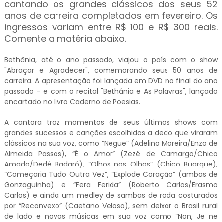
cantando os grandes clássicos dos seus 52
anos de carreira completados em fevereiro. Os
ingressos variam entre R$ 100 e R$ 300 reais.
Comente a matéria abaixo.
Bethânia, até o ano passado, viajou o país com o show
"Abraçar e Agradecer", comemorando seus 50 anos de
carreira. A apresentação foi lançada em DVD no final do ano
passado – e com o recital "Bethânia e As Palavras", lançado
encartado no livro Caderno de Poesias.
A cantora traz momentos de seus últimos shows com
grandes sucessos e canções escolhidas a dedo que viraram
clássicos na sua voz, como “Negue” (Adelino Moreira/Enzo de
Almeida Passos), “É o Amor” (Zezé de Camargo/Chico
Amado/Dedé Badaró), “Olhos nos Olhos” (Chico Buarque),
“Começaria Tudo Outra Vez”, “Explode Coração” (ambas de
Gonzaguinha) e “Fera Ferida” (Roberto Carlos/Erasmo
Carlos) e ainda um medley de sambas de roda costurados
por “Reconvexo” (Caetano Veloso), sem deixar o Brasil rural
de lado e novas músicas em sua voz como “Non, Je ne