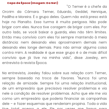
Capa de Época (Imagem: Da Net)
"O Temer é o chefe da
Orcrim da Câmara. Temer, Eduardo, Geddel, Henrique,
Padilha e Moreira. É o grupo deles. Quem não está preso está
hoje no Planalto. Essa turma é muita perigosa. Não pode
brigar com eles. Nunca tive coragem de brigar com eles. Por
outro lado, se você baixar a guarda, eles não têm limites.
Então meu convívio com eles foi sempre mantendo à meia
distância: nem deixando eles aproximarem demais nem
deixando eles longe demais. Para não armar alguma coisa
contra mim. A realidade é que esse grupo é o de mais difícil
convívio que já tive na minha vida", disse Joesley, em
entrevista à revista Época.
Na entrevista, Joesley falou sobre sua relação com Temer,
sempre baseada na troca de favores. "Nunca foi uma
relação de amizade. Sempre foi uma relação institucional,
de um empresário que precisava resolver problemas e via
nele a condição de resolver problemas. Acho que ele me via
como um empresário que poderia financiar as campanhas
dele – e fazer esquemas que renderiam propina. Toda a vida
tive total acesso a ele. Ele por vezes me ligava para