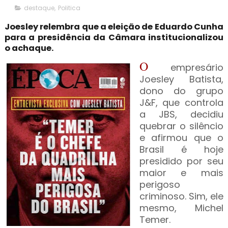
destaque
,
Politica
Joesley relembra que a eleição de Eduardo Cunha
para a presidência da Câmara institucionalizou
o achaque.
O
empresário
Joesley Batista,
dono do grupo
J&F, que controla
a JBS, decidiu
quebrar o silêncio
e afirmou que o
Brasil é hoje
presidido por seu
maior e mais
perigoso
criminoso. Sim, ele
mesmo, Michel
Temer.