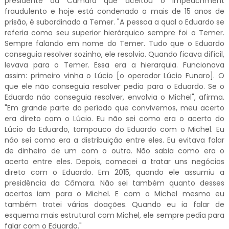
presidente da Câmara que aceitou o impeachment
fraudulento e hoje está condenado a mais de 15 anos de
prisão, é subordinado a Temer. "A pessoa a qual o Eduardo se
referia como seu superior hierárquico sempre foi o Temer.
Sempre falando em nome do Temer. Tudo que o Eduardo
conseguia resolver sozinho, ele resolvia. Quando ficava difícil,
levava para o Temer. Essa era a hierarquia. Funcionava
assim: primeiro vinha o Lúcio [o operador Lúcio Funaro]. O
que ele não conseguia resolver pedia para o Eduardo. Se o
Eduardo não conseguia resolver, envolvia o Michel", afirma.
"Em grande parte do período que convivemos, meu acerto
era direto com o Lúcio. Eu não sei como era o acerto do
Lúcio do Eduardo, tampouco do Eduardo com o Michel. Eu
não sei como era a distribuição entre eles. Eu evitava falar
de dinheiro de um com o outro. Não sabia como era o
acerto entre eles. Depois, comecei a tratar uns negócios
direto com o Eduardo. Em 2015, quando ele assumiu a
presidência da Câmara. Não sei também quanto desses
acertos iam para o Michel. E com o Michel mesmo eu
também tratei várias doações. Quando eu ia falar de
esquema mais estrutural com Michel, ele sempre pedia para
falar com o Eduardo."