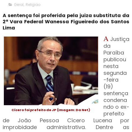
Geral
,
Religiao
A sentença foi proferida pela juiza substituta da
2ª Vara Federal Wanessa Figueiredo dos Santos
Lima
A
Justiça
da
Paraíba
publicou
nesta
segunda
-feira
(19)
sentença
condena
ndo o ex-
Cícero foi prefeito de JP (Imagem: Da Net)
prefeito
de João Pessoa Cícero Lucena por
improbidade administrativa. Dentre as