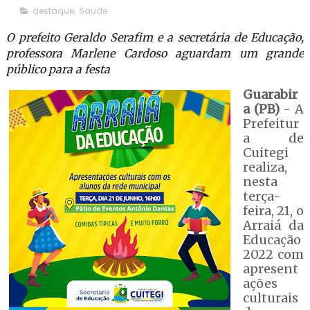
destaque
,
Saude
O prefeito Geraldo Serafim e a secretária de Educação,
professora Marlene Cardoso aguardam um grande
público para a festa
Guarabir
a (PB)
- A
Prefeitur
a de
Cuitegi
realiza,
nesta
terça-
feira, 21, o
Arraiá da
Educação
2022 com
apresent
ações
culturais