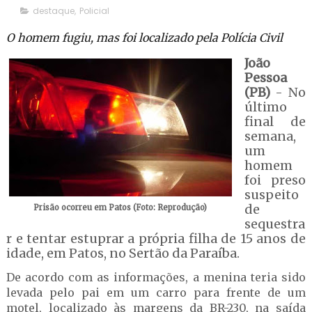
destaque
,
Policial
O homem fugiu, mas foi localizado pela Polícia Civil
João
Pessoa
(PB)
- No
último
final de
semana,
um
homem
foi preso
suspeito
de
Prisão ocorreu em Patos (Foto: Reprodução)
sequestra
r e tentar estuprar a própria filha de 15 anos de
idade, em Patos, no Sertão da Paraíba.
De acordo com as informações, a menina teria sido
levada pelo pai em um carro para frente de um
motel, localizado às margens da BR-230, na saída