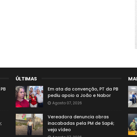
ÚLTIMAS
MAI
 PB
Em ata da convenção, PT da PB
pediu apoio a João e Nabor
Agosto 07, 2026
Vereadora denuncia obras
;
inacabadas pela PM de Sapé;
veja vídeo