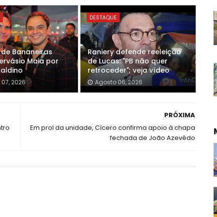
E
DESTAQUE
o de Bananeiras
Raniery defende reeleição
ervásio Maia por
de Lucas: "PB não quer
Galdino
retroceder"; veja vídeo
 07, 2026
Agosto 06, 2026
PRÓXIMA
tro
Em prol da unidade, Cícero confirma apoio à chapa
fechada de João Azevêdo