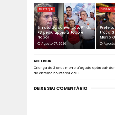
DESTAQUE
DESTAQU
Em ata da convenção, PT da
Prefeit
PB pediu apoio a João e
troca G
Nabor
Murilo 
Agosto 07, 2026
Agosto
ANTERIOR
Criança de 3 anos morre afogada após cair den
de cisterna no interior da PB
DEIXE SEU COMENTÁRIO