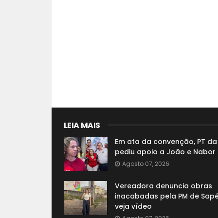
LEIA MAIS
Em ata da convenção, PT da
pediu apoio a João e Nabor
Agosto 07, 2026
Vereadora denuncia obras
inacabadas pela PM de Sapé
veja vídeo