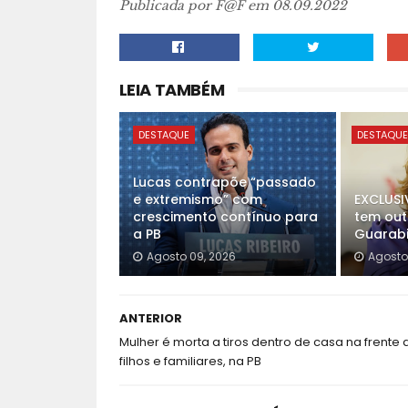
Publicada por F@F em 08.09.2022
LEIA TAMBÉM
DESTAQUE
DESTAQU
Lucas contrapõe “passado
e extremismo” com
EXCLUSI
crescimento contínuo para
tem out
a PB
Guarabi
Agosto 09, 2026
Agosto
ANTERIOR
Mulher é morta a tiros dentro de casa na frente 
filhos e familiares, na PB