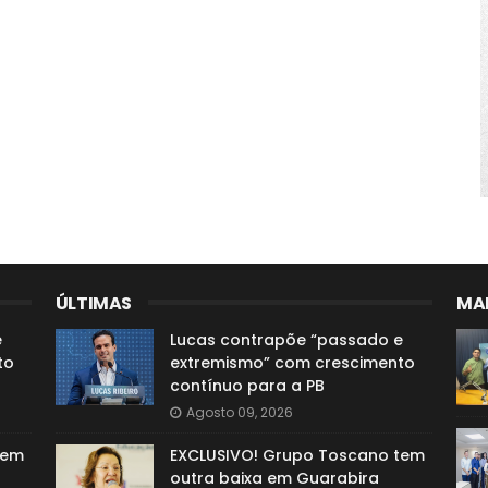
ÚLTIMAS
MAI
e
Lucas contrapõe “passado e
to
extremismo” com crescimento
contínuo para a PB
Agosto 09, 2026
tem
EXCLUSIVO! Grupo Toscano tem
outra baixa em Guarabira