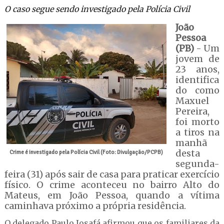
O caso segue sendo investigado pela Polícia Civil
João
Pessoa
(PB)
- Um
jovem de
23 anos,
identifica
do como
Maxuel
Pereira,
foi morto
a tiros na
manhã
desta
Crime é investigado pela Polícia Civil (Foto: Divulgação/PCPB)
segunda-
feira (31) após sair de casa para praticar exercício
físico. O crime aconteceu no bairro Alto do
Mateus, em João Pessoa, quando a vítima
caminhava próximo a própria residência.
O delegado Paulo Josafá afirmou que os familiares da