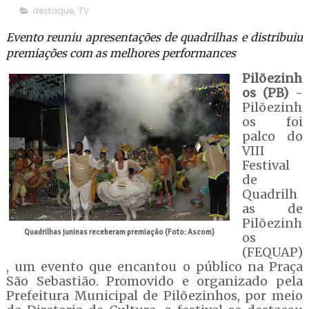
destaque
,
TV
Evento reuniu apresentações de quadrilhas e distribuiu
premiações com as melhores performances
Pilõezinh
os (PB)
-
Pilõezinh
os foi
palco do
VIII
Festival
de
Quadrilh
as de
Pilõezinh
Quadrilhas juninas receberam premiação (Foto: Ascom)
os
(FEQUAP)
, um evento que encantou o público na Praça
São Sebastião. Promovido e organizado pela
Prefeitura Municipal de Pilõezinhos, por meio