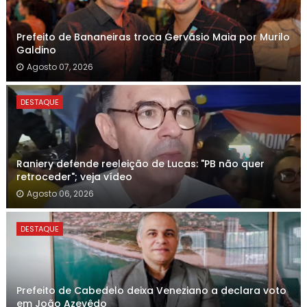
Prefeito de Bananeiras troca Gervásio Maia por Murilo
Galdino
Agosto 07, 2026
DESTAQUE
Raniery defende reeleição de Lucas: "PB não quer
retroceder"; veja vídeo
Agosto 06, 2026
DESTAQUE
Prefeito de Cabedelo deixa Veneziano a declara voto
em João Azevêdo