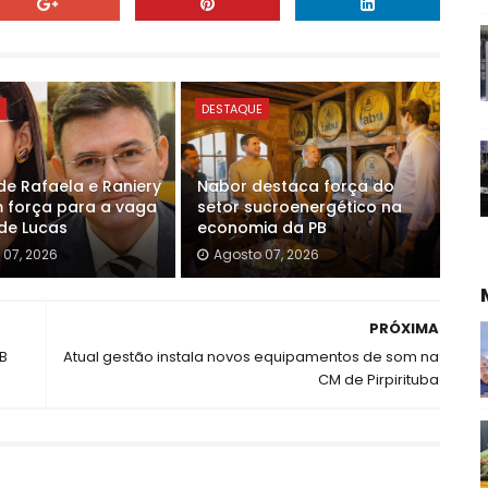
E
DESTAQUE
e Rafaela e Raniery
Nabor destaca força do
força para a vaga
setor sucroenergético na
 de Lucas
economia da PB
 07, 2026
Agosto 07, 2026
PRÓXIMA
B
Atual gestão instala novos equipamentos de som na
CM de Pirpirituba