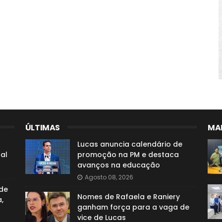
ÚLTIMAS
MAI
o
Lucas anuncia calendário de
al
promoção na PM e destaca
avanços na educação
Agosto 08, 2026
de
Nomes de Rafaela e Raniery
,
ganham força para a vaga de
vice de Lucas