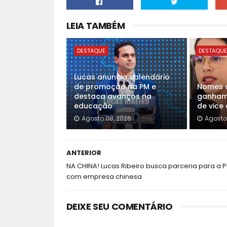
LEIA TAMBÉM
DESTAQUE
DESTAQU
Lucas anuncia calendário
de promoção na PM e
Nomes d
destaca avanços na
ganham 
educação
de vice
Agosto 08, 2026
Agosto
ANTERIOR
NA CHINA! Lucas Ribeiro busca parceria para a P
com empresa chinesa
DEIXE SEU COMENTÁRIO