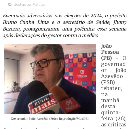
destaque
,
Politica
Eventuais adversários nas eleições de 2024, o prefeito
Bruno Cunha Lima e o secretário de Saúde, Jhony
Bezerra, protagonizaram uma polêmica essa semana
após declarações do gestor contra o médico
João
Pessoa
(PB)
- O
governad
or João
Azevêdo
(PSB)
rebateu,
na
manhã
desta
quinta-
feira (26),
Governador João Azevêdo (Foto: Reprodução/MaisPB)
as críticas