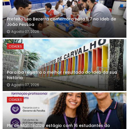
Prefeito Leo Bezerra comemora nota 5,7 no Ideb de
João Pessoa
Agosto 07, 2026
CIDADES
Paraíba registra o melhor resultado do Ideb da sua
história
Agosto 07, 2026
CIDADES
PM de Mari realiza estágio com 16 estudantes do