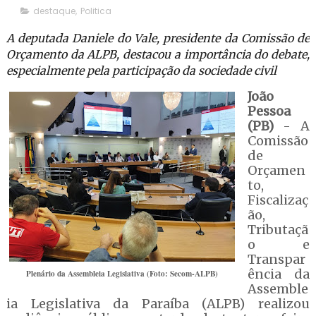
destaque
,
Politica
A deputada Daniele do Vale, presidente da Comissão de
Orçamento da ALPB, destacou a importância do debate,
especialmente pela participação da sociedade civil
João
Pessoa
(PB)
- A
Comissão
de
Orçamen
to,
Fiscalizaç
ão,
Tributaçã
o e
Transpar
ência da
Plenário da Assembleia Legislativa (Foto: Secom-ALPB)
Assemble
ia Legislativa da Paraíba (ALPB) realizou