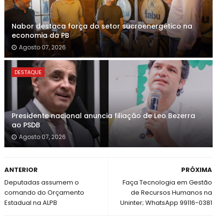
Nabor destaca força do setor sucroenergético na
economia da PB
Agosto 07, 2026
DESTAQUE
Presidente nacional anuncia filiação de Leo Bezerra
ao PSDB
Agosto 07, 2026
ANTERIOR
PRÓXIMA
Deputadas assumem o
Faça Tecnologia em Gestão
comando do Orçamento
de Recursos Humanos na
Estadual na ALPB
Uninter; WhatsApp 99116-0381