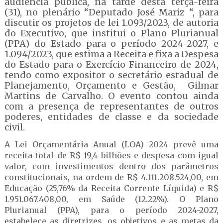
audiência pública, na tarde desta terça-feira
(31), no plenário “Deputado José Mariz “, para
discutir os projetos de lei 1.093/2023, de autoria
do Executivo, que institui o Plano Plurianual
(PPA) do Estado para o período 2024-2027, e
1.094/2023, que estima a Receita e fixa a Despesa
do Estado para o Exercício Financeiro de 2024,
tendo como expositor o secretário estadual de
Planejamento, Orçamento e Gestão, Gilmar
Martins de Carvalho. O evento contou ainda
com a presença de representantes de outros
poderes, entidades de classe e da sociedade
civil.
A Lei Orçamentária Anual (LOA) 2024 prevê uma
receita total de R$ 19,4 bilhões e despesa com igual
valor, com investimentos dentro dos parâmetros
constitucionais, na ordem de R$ 4.111.208.524,00, em
Educação (25,76% da Receita Corrente Líquida) e R$
1.951.067.408,00, em Saúde (12.22%). O Plano
Plurianual (PPA), para o período 2024-2027,
estabelece as diretrizes, os objetivos e as metas da