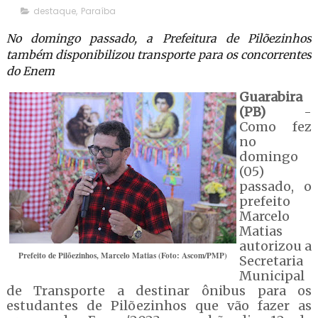
destaque
,
Paraíba
No domingo passado, a Prefeitura de Pilõezinhos
também disponibilizou transporte para os concorrentes
do Enem
Guarabira
(PB)
-
Como fez
no
domingo
(05)
passado, o
prefeito
Marcelo
Matias
autorizou a
Prefeito de Pilõezinhos, Marcelo Matias (Foto: Ascom/PMP)
Secretaria
Municipal
de Transporte a destinar ônibus para os
estudantes de Pilõezinhos que vão fazer as