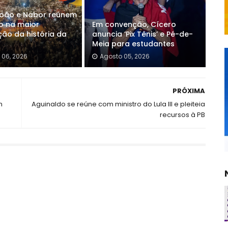
João e Nabor reúnem
o na maior
Em convenção, Cícero
ão da história da
anuncia ‘Pix Tênis’ e Pé-de-
Meia para estudantes
 06, 2026
Agosto 05, 2026
PRÓXIMA
m
Aguinaldo se reúne com ministro do Lula III e pleiteia
recursos à PB