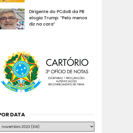
Dirigente do PCdoB da PB
elogia Trump: “Pelo menos
diz na cara”
POR DATA