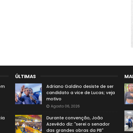
ÚLTIMAS
MAI
com
Adriano Galdino desiste de ser
candidato a vice de Lucas; veja
motivo
Agosto 06, 2026
ia
Durante convenção, João
Azevêdo diz: "serei o senador
das grandes obras da PB"