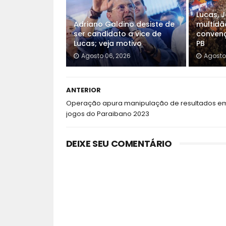
Lucas, 
Adriano Galdino desiste de
multidã
ser candidato a vice de
convenç
Lucas; veja motivo
PB
Agosto 06, 2026
Agosto
ANTERIOR
Operação apura manipulação de resultados e
jogos do Paraibano 2023
DEIXE SEU COMENTÁRIO