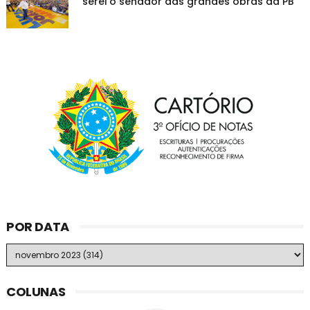
"serei o senador das grandes obras da PB"
POR DATA
COLUNAS