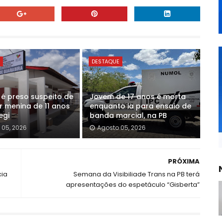
E
DESTAQUE
 preso suspeito de
Jovem de 17 anos é morta
r menina de 11 anos
enquanto ia para ensaio de
egi
banda marcial, na PB
 05, 2026
Agosto 05, 2026
PRÓXIMA
cia
Semana da Visibiliade Trans na PB terá
apresentações do espetáculo “Gisberta”