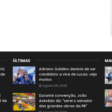
ÚLTIMAS
MAI
SOL
Adriano Galdino desiste de ser
 de
candidato a vice de Lucas; veja
motivo
Agosto 06, 2026
2
Durante convenção, João
l de
Azevêdo diz: "serei o senador
das grandes obras da PB"