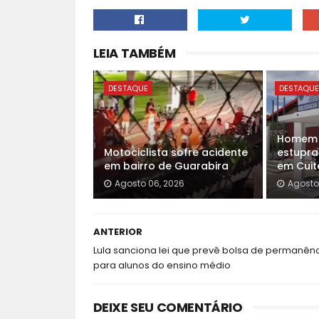
LEIA TAMBÉM
DESTAQUE
DESTAQU
Homem é
Motociclista sofre acidente
estupra
em bairro de Guarabira
em Cuit
Agosto 06, 2026
Agosto
ANTERIOR
Lula sanciona lei que prevê bolsa de permanên
para alunos do ensino médio
DEIXE SEU COMENTÁRIO