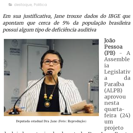
destaque
,
Politica
Em sua justificativa, Jane trouxe dados do IBGE que
apontam que cerca de 5% da população brasileira
possui algum tipo de deficiência auditiva
João
Pessoa
(PB)
- A
Assemble
ia
Legislativ
a da
Paraíba
(ALPB)
aprovou
nesta
quarta-
feira (24)
um
Deputada estadual Dra Jane (Foto: Reprodução)
projeto