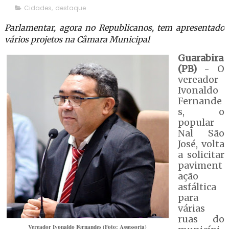
Cidades
,
destaque
Parlamentar, agora no Republicanos, tem apresentado
vários projetos na Câmara Municipal
Guarabira
(PB)
- O
vereador
Ivonaldo
Fernande
s, o
popular
Nal São
José, volta
a solicitar
paviment
ação
asfáltica
para
várias
ruas do
Vereador Ivonaldo Fernandes (Foto: Assessoria)