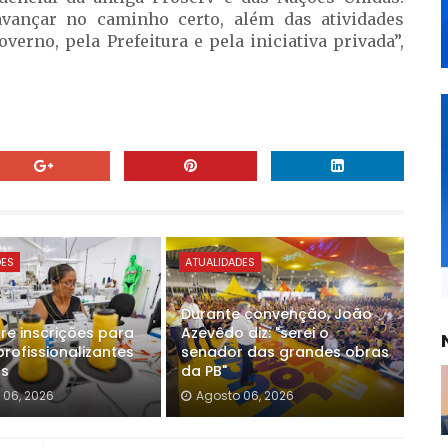
vançar no caminho certo, além das atividades
verno, pela Prefeitura e pela iniciativa privada”,
DES
ATUALIDADES
Durante convenção, João
re inscrições para
Azevêdo diz: "serei o
rofissionalizantes
senador das grandes obras
os
da PB"
 06, 2026
Agosto 06, 2026