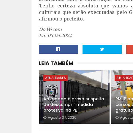
Tenho certeza absoluta que vamos a
culturais que serão executadas pelo Go
afirmou o prefeito.
Do Wscom
Em 03.05.2024
LEIA TAMBÉM
ATUALIDADES
ATUALIDA
Advogado é preso suspeito
PMJP ab
de descumprir medida
cursos p
protetiva, na PB
gratuit
Agosto 07, 2026
Agosto