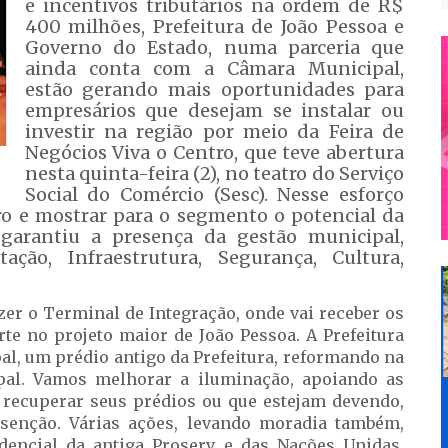
e incentivos tributários na ordem de R$
400 milhões, Prefeitura de João Pessoa e
Governo do Estado, numa parceria que
ainda conta com a Câmara Municipal,
estão gerando mais oportunidades para
empresários que desejam se instalar ou
investir na região por meio da Feira de
Negócios Viva o Centro, que teve abertura
nesta quinta-feira (2), no teatro do Serviço
Social do Comércio (Sesc). Nesse esforço
ro e mostrar para o segmento o potencial da
 garantiu a presença da gestão municipal,
ção, Infraestrutura, Segurança, Cultura,
zer o Terminal de Integração, onde vai receber os
te no projeto maior de João Pessoa. A Prefeitura
al, um prédio antigo da Prefeitura, reformando na
pal. Vamos melhorar a iluminação, apoiando as
 recuperar seus prédios ou que estejam devendo,
enção. Várias ações, levando moradia também,
encial da antiga Proserv e das Nações Unidas.