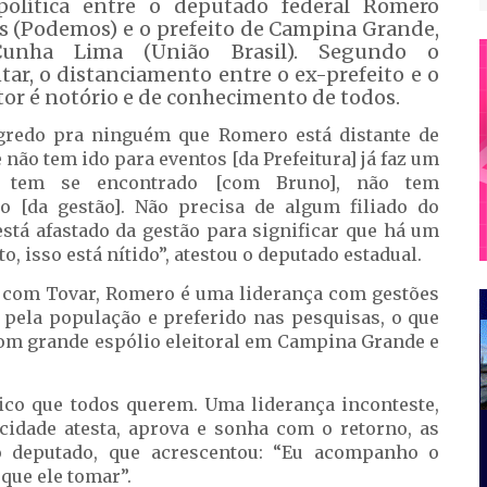
política entre o deputado federal Romero
s (Podemos) e o prefeito de Campina Grande,
unha Lima (União Brasil). Segundo o
ar, o distanciamento entre o ex-prefeito e o
tor é notório e de conhecimento de todos.
gredo pra ninguém que Romero está distante de
 não tem ido para eventos [da Prefeitura] já faz um
 tem se encontrado [com Bruno], não tem
do [da gestão]. Não precisa de algum filiado do
stá afastado da gestão para significar que há um
o, isso está nítido”, atestou o deputado estadual.
 com Tovar, Romero é uma liderança com gestões
 pela população e preferido nas pesquisas, o que
com grande espólio eleitoral em Campina Grande e
ico que todos querem. Uma liderança inconteste,
idade atesta, aprova e sonha com o retorno, as
o deputado, que acrescentou: “Eu acompanho o
que ele tomar”.