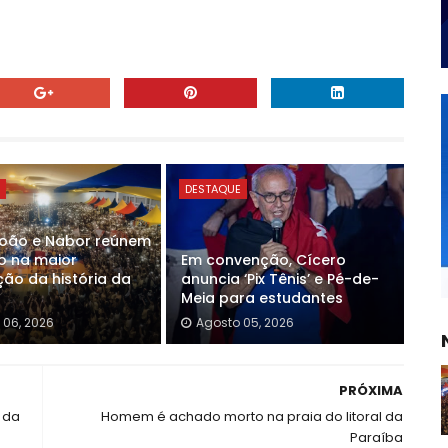
E
DESTAQUE
João e Nabor reúnem
o na maior
Em convenção, Cícero
ão da história da
anuncia ‘Pix Tênis’ e Pé-de-
Meia para estudantes
 06, 2026
Agosto 05, 2026
PRÓXIMA
 da
Homem é achado morto na praia do litoral da
Paraíba