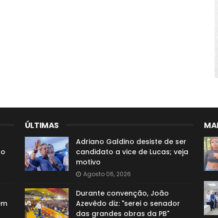
ÚLTIMAS
MAI
Adriano Galdino desiste de ser
ão
candidato a vice de Lucas; veja
motivo
Agosto 06, 2026
Durante convenção, João
em
Azevêdo diz: "serei o senador
das grandes obras da PB"