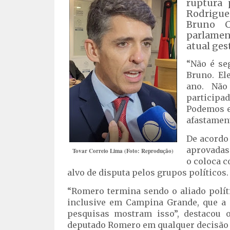
ruptura 
Rodrigue
Bruno C
parlament
atual ges
“Não é se
Bruno. Ele
ano. Não
participa
Podemos e
afastament
De acordo
aprovadas
Tovar Correio Lima (Foto: Reprodução)
o coloca 
alvo de disputa pelos grupos políticos.
“Romero termina sendo o aliado polít
inclusive em Campina Grande, que a c
pesquisas mostram isso”, destacou 
deputado Romero em qualquer decisão 