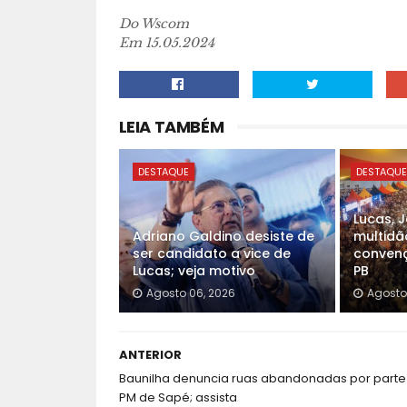
Do Wscom
Em 15.05.2024
LEIA TAMBÉM
DESTAQUE
DESTAQU
Lucas, 
Adriano Galdino desiste de
multidã
ser candidato a vice de
convenç
Lucas; veja motivo
PB
Agosto 06, 2026
Agosto
ANTERIOR
Baunilha denuncia ruas abandonadas por parte
PM de Sapé; assista