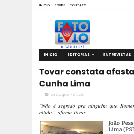
INICIO
SOBRE
CONTATO
INICIO
EDITORIAS
ENTREVISTAS
Tovar constata afast
Cunha Lima
destaque
,
Politica
"Não é segredo pra ninguém que Romero
nítido”, afirma Tovar
João Pess
Lima (PSD