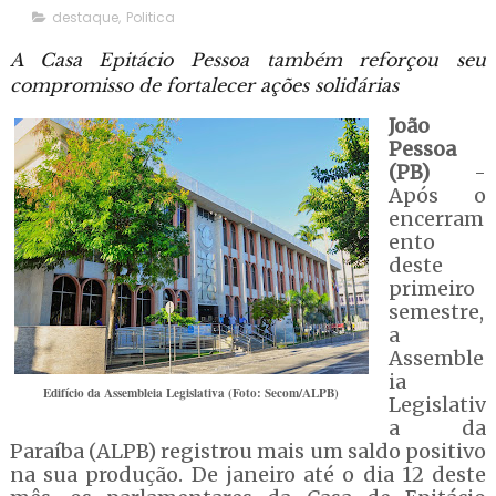
destaque
,
Politica
A Casa Epitácio Pessoa também reforçou seu
compromisso de fortalecer ações solidárias
João
Pessoa
(PB)
-
Após o
encerram
ento
deste
primeiro
semestre,
a
Assemble
ia
Edifício da Assembleia Legislativa (Foto: Secom/ALPB)
Legislativ
a da
Paraíba (ALPB) registrou mais um saldo positivo
na sua produção. De janeiro até o dia 12 deste