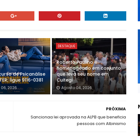
DESTAQUE
Roberto Paulino é
homenageado em conjunto
curso de Psicanálise
que leva seu nome em
ER; ligue 9116-0381
Cuitegi
 06, 2026
Agosto 04, 2026
PRÓXIMA
Sancionaa lei aprovada na ALPB que beneficia
pessoas com Albinismo