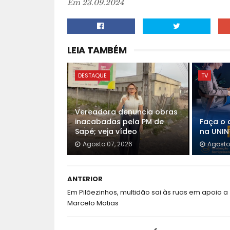
Em 23.09.2024
LEIA TAMBÉM
DESTAQUE
TV
Vereadora denuncia obras
inacabadas pela PM de
Faça o 
Sapé; veja vídeo
na UNINT
Agosto 07, 2026
Agosto
ANTERIOR
Em Pilõezinhos, multidão sai às ruas em apoio a
Marcelo Matias