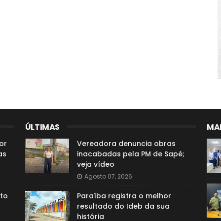
ÚLTIMAS
MAI
or
Vereadora denuncia obras
as
inacabadas pela PM de Sapé;
veja vídeo
Agosto 07, 2026
to
Paraíba registra o melhor
resultado do Ideb da sua
história