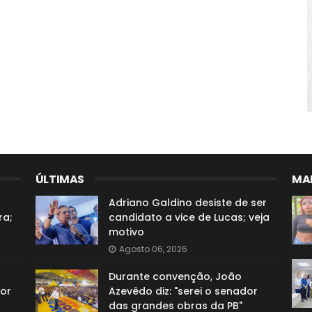
ÚLTIMAS
MAI
Adriano Galdino desiste de ser
ra;
candidato a vice de Lucas; veja
motivo
Agosto 06, 2026
Durante convenção, João
or
Azevêdo diz: "serei o senador
das grandes obras da PB"