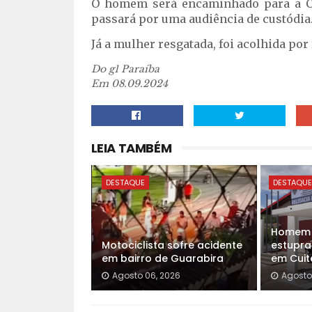
O homem será encaminhado para a Ci
passará por uma audiência de custódia
Já a mulher resgatada, foi acolhida por 
Do g1 Paraíba
Em 08.09.2024
LEIA TAMBÉM
DESTAQUE
DESTAQU
Homem é
Motociclista sofre acidente
estupra
em bairro de Guarabira
em Cuit
Agosto 06, 2026
Agosto