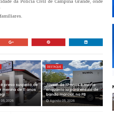
dade da Polícia Civil de Campina Grande, onde
.
familiares.
E
DESTAQUE
 preso suspeito de
Jovem de 17 anos é morta
r menina de 11 anos
enquanto ia para ensaio de
egi
banda marcial, na PB
 05, 2026
Agosto 05, 2026