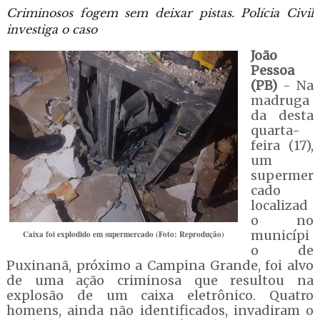
Criminosos fogem sem deixar pistas. Polícia Civil
investiga o caso
João
Pessoa
(PB)
- Na
madruga
da desta
quarta-
feira (17),
um
supermer
cado
localizad
o no
municípi
Caixa foi explodido em supermercado (Foto: Reprodução)
o de
Puxinanã, próximo a Campina Grande, foi alvo
de uma ação criminosa que resultou na
explosão de um caixa eletrônico. Quatro
homens, ainda não identificados, invadiram o