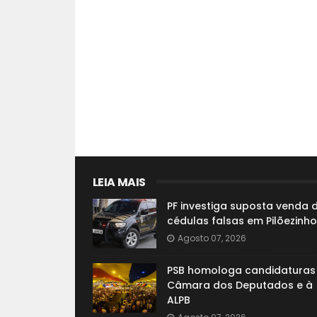
LEIA MAIS
PF investiga suposta venda 
cédulas falsas em Pilõezinho
Agosto 07, 2026
PSB homologa candidaturas
Câmara dos Deputados e à
ALPB