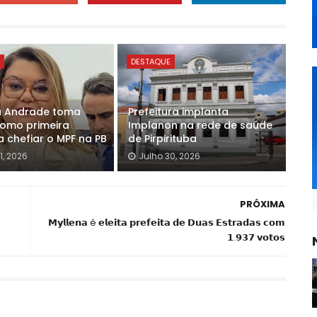
E
DESTAQUE
a Andrade toma
Prefeitura implanta
omo primeira
Implanon na rede de saúde
a chefiar o MPF na PB
de Pirpirituba
1, 2026
Julho 30, 2026
PRÓXIMA
𝗠𝘆𝗹𝗹𝗲𝗻𝗮 é 𝗲𝗹𝗲𝗶𝘁𝗮 𝗽𝗿𝗲𝗳𝗲𝗶𝘁𝗮 𝗱𝗲 𝗗𝘂𝗮𝘀 𝗘𝘀𝘁𝗿𝗮𝗱𝗮𝘀 𝗰𝗼𝗺
𝟭.𝟵𝟯𝟳 𝘃𝗼𝘁𝗼𝘀