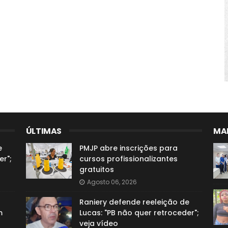
ÚLTIMAS
MAI
e
PMJP abre inscrições para
er";
cursos profissionalizantes
gratuitos
Agosto 06, 2026
Raniery defende reeleição de
m
Lucas: "PB não quer retroceder";
veja vídeo