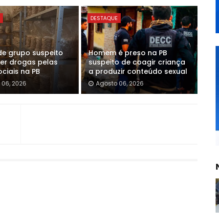
E
DESTAQUE
de grupo suspeito
Homem é preso na PB
er drogas pelas
suspeito de coagir criança
ciais na PB
a produzir conteúdo sexual
 06, 2026
Agosto 06, 2026