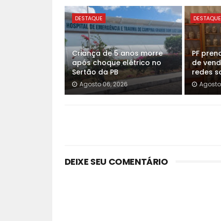
DESTAQUE
DESTAQU
Criança de 5 anos morre
PF pren
após choque elétrico no
de vend
Sertão da PB
redes so
Agosto 06, 2026
Agosto
DEIXE SEU COMENTÁRIO