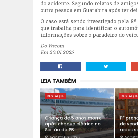
do acidente. Segundo relatos de amigos 
outra pessoa em Guarabira após ter de
O caso está sendo investigado pela 8ª 
que trabalha para identificar o autom
informações sobre o paradeiro do veíc
Do Wscom
Em 20.01.2025
LEIA TAMBÉM
DESTAQUE
DESTAQU
Criança de 5 anos morre
PF pren
após choque elétrico no
de vend
Sertão da PB
redes so
Agosto 06, 2026
Agosto