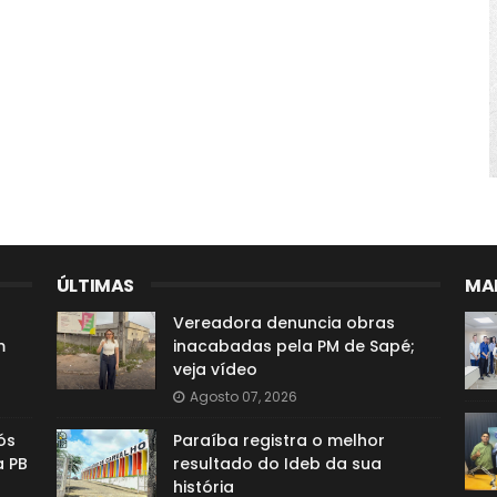
ÚLTIMAS
MAI
Vereadora denuncia obras
m
inacabadas pela PM de Sapé;
veja vídeo
Agosto 07, 2026
ós
Paraíba registra o melhor
a PB
resultado do Ideb da sua
história