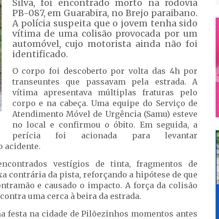
Silva, foi encontrado morto na rodovia
PB-087, em Guarabira, no Brejo paraibano.
A polícia suspeita que o jovem tenha sido
vítima de uma colisão provocada por um
automóvel, cujo motorista ainda não foi
identificado.
O corpo foi descoberto por volta das 4h por
transeuntes que passavam pela estrada. A
vítima apresentava múltiplas fraturas pelo
corpo e na cabeça. Uma equipe do Serviço de
Atendimento Móvel de Urgência (Samu) esteve
no local e confirmou o óbito. Em seguida, a
perícia foi acionada para levantar
 acidente.
encontrados vestígios de tinta, fragmentos de
 contrária da pista, reforçando a hipótese de que
ontramão e causado o impacto. A força da colisão
contra uma cerca à beira da estrada.
uma festa na cidade de Pilõezinhos momentos antes