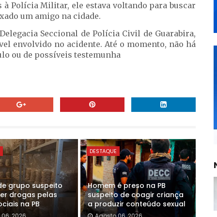
à Polícia Militar, ele estava voltando para buscar
ixado um amigo na cidade.
Delegacia Seccional de Polícia Civil de Guarabira,
óvel envolvido no acidente. Até o momento, não há
ulo ou de possíveis testemunha
E
DESTAQUE
de grupo suspeito
Homem é preso na PB
er drogas pelas
suspeito de coagir criança
ciais na PB
a produzir conteúdo sexual
 06, 2026
Agosto 06, 2026