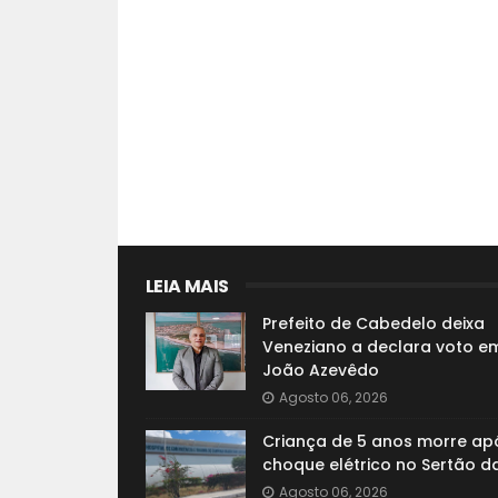
LEIA MAIS
Prefeito de Cabedelo deixa
Veneziano a declara voto e
João Azevêdo
Agosto 06, 2026
Criança de 5 anos morre ap
choque elétrico no Sertão d
Agosto 06, 2026