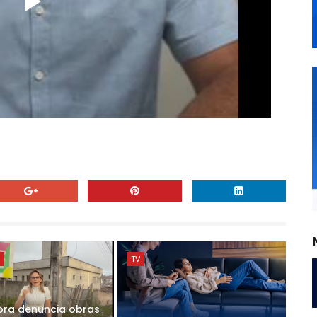
E
TV
ra denuncia obras