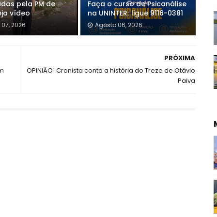
das pela PM de
Faça o curso de Psicanálise
eja vídeo
na UNINTER; ligue 9116-0381
 07, 2026
Agosto 06, 2026
PRÓXIMA
em
OPINIÃO! Cronista conta a história do Treze de Otávio
Paiva