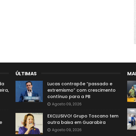
ÚLTIMAS
MAI
da
Lucas contrapõe “passado e
ira,
extremismo” com crescimento
contínuo para a PB
Agosto 09, 2026
EXCLUSIVO! Grupo Toscano tem
e
outra baixa em Guarabira
Agosto 09, 2026