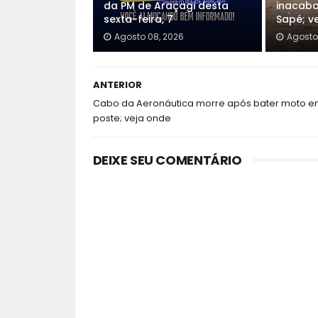
da PM de Araçagi desta
inacaba
sexta-feira, 7
Sapé; v
Agosto 08, 2026
Agosto
ANTERIOR
Cabo da Aeronáutica morre após bater moto 
poste; veja onde
DEIXE SEU COMENTÁRIO