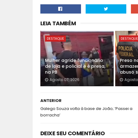
LEIA TAMBÉM
DESTAQUE
DESTAQU
Mulher agride funcionário
Preso n
de loja e policial e é presa,
armazen
na PB
abuso se
Agosto 07, 2026
Agosto
ANTERIOR
Galego Souza volta à base de João; ‘Passei a
borracha’
DEIXE SEU COMENTÁRIO