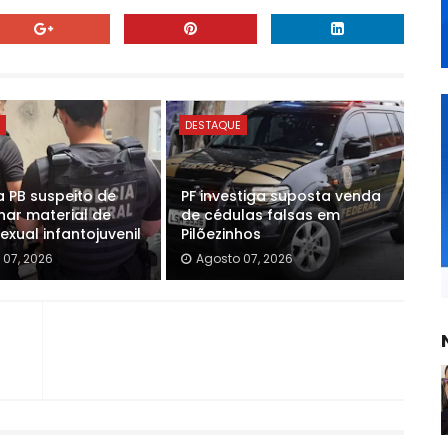
E
DESTAQUE
a PB suspeito de
PF investiga suposta venda
ar material de
de cédulas falsas em
xual infantojuvenil
Pilõezinhos
 07, 2026
Agosto 07, 2026