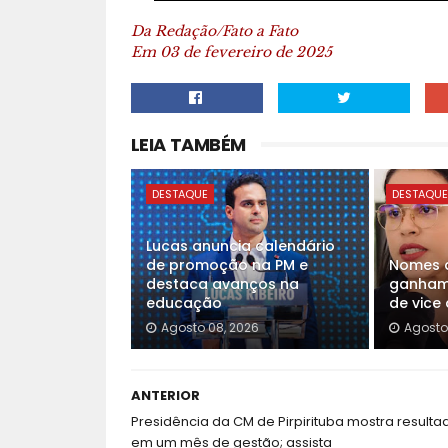
Da Redação/Fato a Fato
Em 03 de fevereiro de 2025
LEIA TAMBÉM
DESTAQUE
DESTAQU
Lucas anuncia calendário
de promoção na PM e
Nomes d
destaca avanços na
ganham 
educação
de vice
Agosto 08, 2026
Agosto
ANTERIOR
Presidência da CM de Pirpirituba mostra resulta
em um mês de gestão; assista