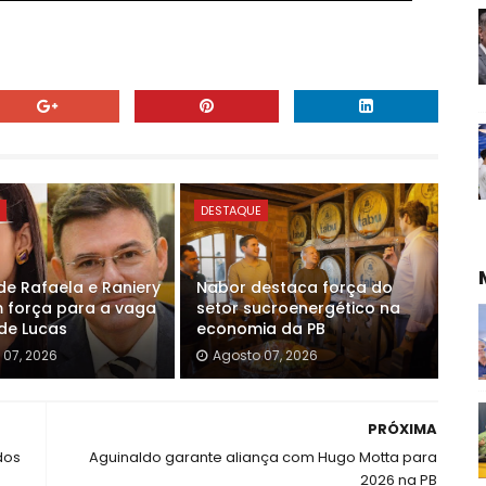
E
DESTAQUE
e Rafaela e Raniery
Nabor destaca força do
força para a vaga
setor sucroenergético na
 de Lucas
economia da PB
 07, 2026
Agosto 07, 2026
PRÓXIMA
dos
Aguinaldo garante aliança com Hugo Motta para
2026 na PB