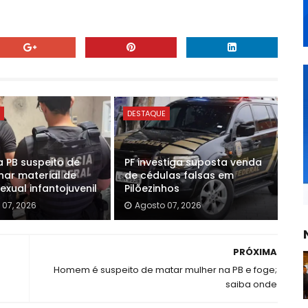
E
DESTAQUE
a PB suspeito de
PF investiga suposta venda
ar material de
de cédulas falsas em
xual infantojuvenil
Pilõezinhos
 07, 2026
Agosto 07, 2026
PRÓXIMA
Homem é suspeito de matar mulher na PB e foge;
saiba onde