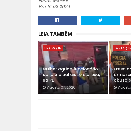
Fonte: MaisPB
Em 16.02.2025
LEIA TAMBÉM
DESTAQUE
DESTAQU
Mulher agride funcionário
Preso n
de loja e policial e é presa,
armazen
na PB
abuso se
Agosto 07, 2026
Agosto