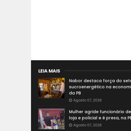
LEIA MAIS
Nabor destaca força do set
sucroenergético na econom
da PB
Agosto 07, 2026
Mulher agride funcionário de
loja e policial e é presa, na P
Agosto 07, 2026