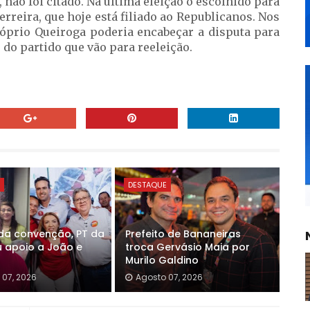
 não foi citado. Na última eleição o escolhido para
erreira, que hoje está filiado ao Republicanos. Nos
próprio Queiroga poderia encabeçar a disputa para
do partido que vão para reeleição.
E
DESTAQUE
da convenção, PT da
Prefeito de Bananeiras
u apoio a João e
troca Gervásio Maia por
Murilo Galdino
 07, 2026
Agosto 07, 2026