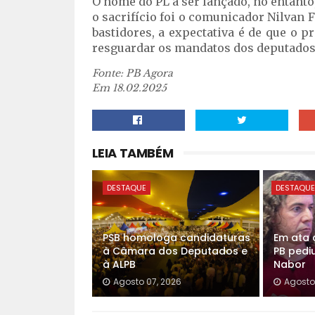
O nome do PL a ser lançado, no entanto,
o sacrifício foi o comunicador Nilvan F
bastidores, a expectativa é de que o 
resguardar os mandatos dos deputados 
Fonte: PB Agora
Em 18.02.2025
LEIA TAMBÉM
DESTAQUE
DESTAQU
PSB homologa candidaturas
Em ata 
à Câmara dos Deputados e
PB pedi
à ALPB
Nabor
Agosto 07, 2026
Agosto