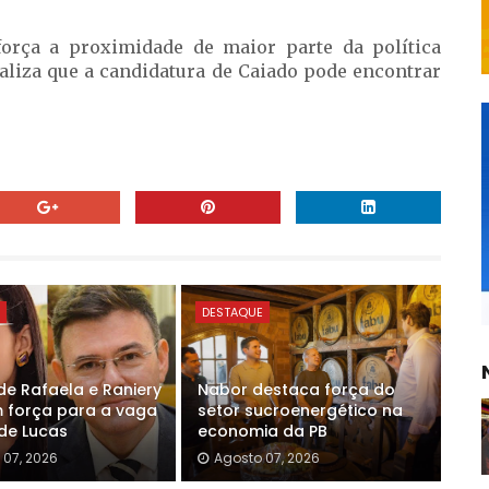
orça a proximidade de maior parte da política
aliza que a candidatura de Caiado pode encontrar
E
DESTAQUE
e Rafaela e Raniery
Nabor destaca força do
força para a vaga
setor sucroenergético na
 de Lucas
economia da PB
 07, 2026
Agosto 07, 2026