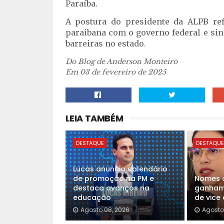
Paraíba.
A postura do presidente da ALPB ref
paraibana com o governo federal e sin
barreiras no estado.
Do Blog de Anderson Monteiro
Em 03 de fevereiro de 2025
LEIA TAMBÉM
DESTAQUE
DESTAQU
Lucas anuncia calendário
de promoção na PM e
Nomes d
destaca avanços na
ganham 
educação
de vice
Agosto 08, 2026
Agosto