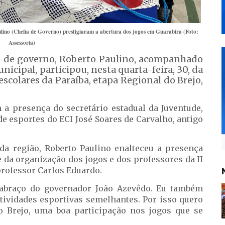
ulino (Chefia de Governo) prestigiaram a abertura dos jogos em Guarabira (Foto:
Assessoria)
e de governo, Roberto Paulino, acompanhado
icipal, participou, nesta quarta-feira, 30, da
aescolares
da Paraíba, etapa Regional do Brejo,
a presença do secretário estadual da Juventude,
de esportes do ECI José Soares de Carvalho, antigo
da região, Roberto Paulino enalteceu a presença
e da organização dos jogos e dos professores da II
professor Carlos Eduardo.
abraço do governador João Azevêdo. Eu também
atividades esportivas semelhantes. Por isso quero
o Brejo, uma boa participação nos jogos que se