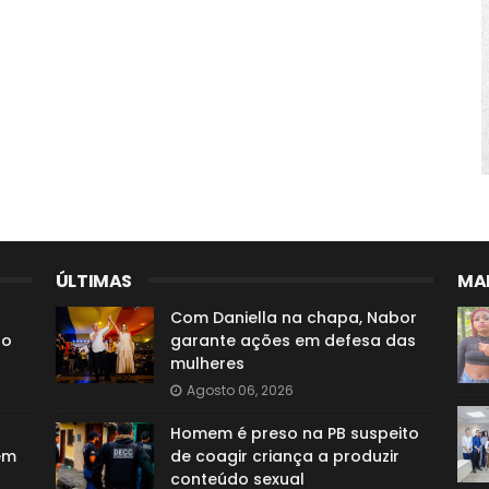
ÚLTIMAS
MAI
Com Daniella na chapa, Nabor
ão
garante ações em defesa das
mulheres
Agosto 06, 2026
Homem é preso na PB suspeito
em
de coagir criança a produzir
conteúdo sexual