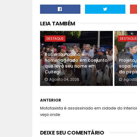
LEIA TAMBÉM
DESTAQUE
DESTAQU
Roberto Paulino é
homenageado em conjunto
Projeto 
que leva seu nome em
sopa le
Cuitegi
do pirpi
Agosto 04, 2026
Agosto
ANTERIOR
Mototaxista é assassinado em cidade do interior
veja onde
DEIXE SEU COMENTÁRIO