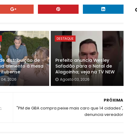
E
DESTAQUE
de distribuição de
Prefeito anuncia Wesley
va alimento à mesa
Safadão para o Natal de
ritubense
Alagoinha; veja na TV NEW
 04, 2026
Agosto 03, 2026
PRÓXIMA
;
"PM de GBA compra peixe mais caro que 14 cidades",
denuncia vereador