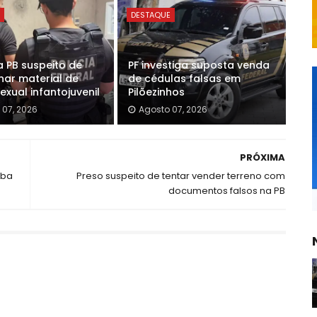
E
DESTAQUE
a PB suspeito de
PF investiga suposta venda
ar material de
de cédulas falsas em
xual infantojuvenil
Pilõezinhos
 07, 2026
Agosto 07, 2026
PRÓXIMA
uba
Preso suspeito de tentar vender terreno com
documentos falsos na PB