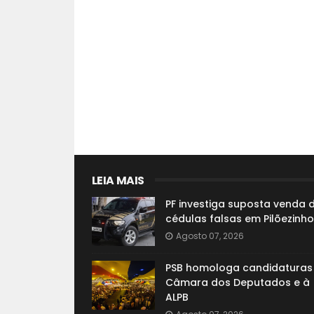
LEIA MAIS
PF investiga suposta venda 
cédulas falsas em Pilõezinho
Agosto 07, 2026
PSB homologa candidaturas
Câmara dos Deputados e à
ALPB