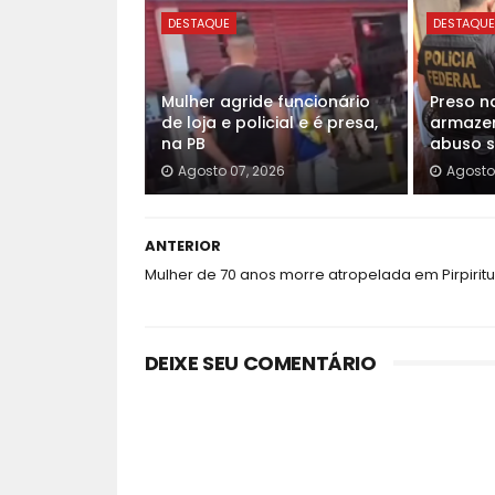
DESTAQUE
DESTAQU
Mulher agride funcionário
Preso n
de loja e policial e é presa,
armazen
na PB
abuso se
Agosto 07, 2026
Agosto
ANTERIOR
Mulher de 70 anos morre atropelada em Pirpirit
DEIXE SEU COMENTÁRIO