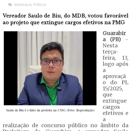
destaque
,
Politica
Vereador Saulo de Biu, do MDB, votou favorável
ao projeto que extingue cargos efetivos na PMG
Guarabir
a (PB)
-
Nesta
terça-
feira, 13,
logo após
a
aprovaçã
o do PL
15/2025,
que
extingue
cargos
Saulo de Biu é o líder da prefeita na CMG (Foto: Reprodução)
efetivos e
a
realização de concurso público no âmbito da