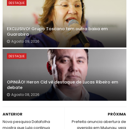
DESTAQUE
EXCLUSIVO! Grupo Toscano tem outra baixa em
Guarabira
Agosto 09, 2026
DESTAQUE
OPINIÃO! Heron Cid vê destaque de Lucas Ribeiro em
debate
Agosto 08, 2026
ANTERIOR
PRÓXIMA
Nova pesquisa Datafolha
Prefeita anuncia abertura de
mostra que Lula continua
avenida em Mulungu; veja