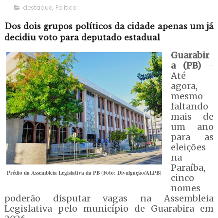
destaque
,
Politica
Dos dois grupos políticos da cidade apenas um já
decidiu voto para deputado estadual
Guarabir
a (PB)
-
Até
agora,
mesmo
faltando
mais de
um ano
para as
eleições
na
Paraíba,
Prédio da Assembleia Legislativa da PB (Foto: Divulgação/ALPB)
cinco
nomes
poderão disputar vagas na Assembleia
Legislativa pelo município de Guarabira em