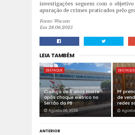
investigações seguem com o objetivo 
apuração de crimes praticados pelo gr
Fonte: Wscom
Em 28.06.2025
LEIA TAMBÉM
DESTAQUE
DESTAQU
Criança de 5 anos morre
PF pren
após choque elétrico no
de vend
Sertão da PB
redes so
Agosto 06, 2026
Agosto
ANTERIOR