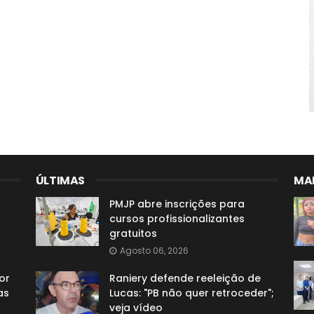
ÚLTIMAS
MAI
PMJP abre inscrições para
cursos profissionalizantes
gratuitos
Agosto 06, 2026
or
Raniery defende reeleição de
as
Lucas: "PB não quer retroceder";
veja vídeo