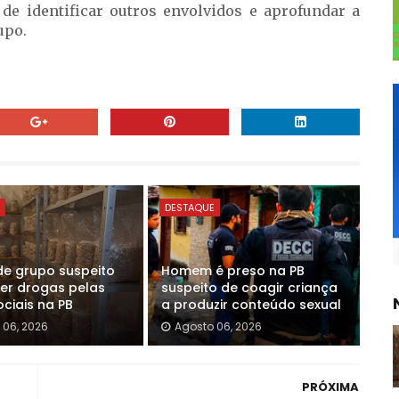
de identificar outros envolvidos e aprofundar a
upo.
E
DESTAQUE
de grupo suspeito
Homem é preso na PB
er drogas pelas
suspeito de coagir criança
ciais na PB
a produzir conteúdo sexual
 06, 2026
Agosto 06, 2026
PRÓXIMA