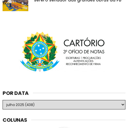
"serei o senador das grandes obras da PB"
POR DATA
COLUNAS