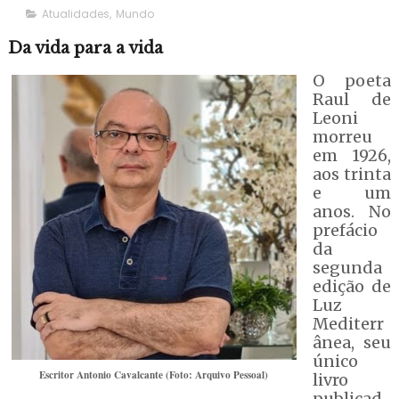
Atualidades
,
Mundo
Da vida para a vida
O poeta
Raul de
Leoni
morreu
em 1926,
aos trinta
e um
anos. No
prefácio
da
segunda
edição de
Luz
Mediterr
ânea, seu
único
Escritor Antonio Cavalcante (Foto: Arquivo Pessoal)
livro
publicad