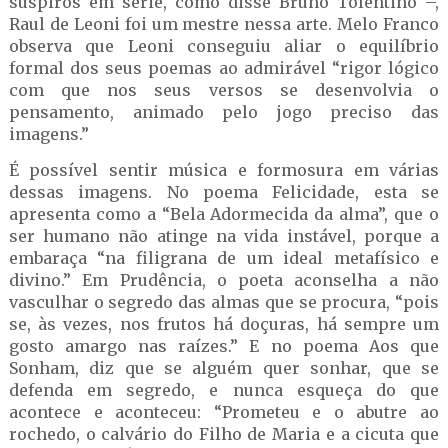
suspiros em série, como disse Bruno Tolentino –,
Raul de Leoni foi um mestre nessa arte. Melo Franco
observa que Leoni conseguiu aliar o equilíbrio
formal dos seus poemas ao admirável “rigor lógico
com que nos seus versos se desenvolvia o
pensamento, animado pelo jogo preciso das
imagens.”
É possível sentir música e formosura em várias
dessas imagens. No poema Felicidade, esta se
apresenta como a “Bela Adormecida da alma”, que o
ser humano não atinge na vida instável, porque a
embaraça “na filigrana de um ideal metafísico e
divino.” Em Prudência, o poeta aconselha a não
vasculhar o segredo das almas que se procura, “pois
se, às vezes, nos frutos há doçuras, há sempre um
gosto amargo nas raízes.” E no poema Aos que
Sonham, diz que se alguém quer sonhar, que se
defenda em segredo, e nunca esqueça do que
acontece e aconteceu: “Prometeu e o abutre ao
rochedo, o calvário do Filho de Maria e a cicuta que