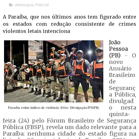
destaque
,
Policial
A Paraíba, que nos últimos anos tem figurado entre
os estados com redução consistente de crimes
violentos letais intenciona
João
Pessoa
(PB)
- O
novo
Anuário
Brasileiro
de
Seguranç
a Pública,
divulgad
o nesta
Paraíba reduz índices de violência (Foto: Divulgação/PMPB)
quinta-
feira (24) pelo Fórum Brasileiro de Segurança
Pública (FBSP), revela um dado relevante para a
Paraíba: nenhuma cidade do estado figura na