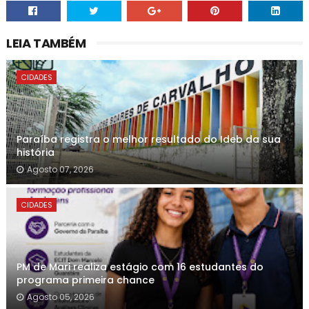
LEIA TAMBÉM
CIDADES
Paraíba registra o melhor resultado do Ideb da sua
história
Agosto 07, 2026
CIDADES
PM de Mari realiza estágio com 16 estudantes do
programa primeira chance
Agosto 05, 2026