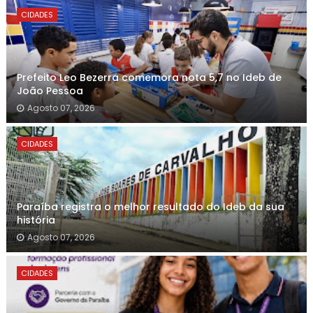
CIDADES
Prefeito Leo Bezerra comemora nota 5,7 no Ideb de
João Pessoa
Agosto 07, 2026
CIDADES
Paraíba registra o melhor resultado do Ideb da sua
história
Agosto 07, 2026
CIDADES