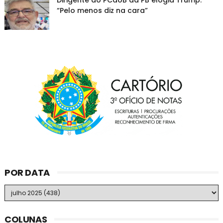
Dirigente do PCdoB da PB elogia Trump:
“Pelo menos diz na cara”
POR DATA
COLUNAS