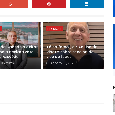
E
DESTAQUE
o de Cabedelo deixa
Tá no forno”, diz Aguinaldo
no a declara voto
Ribeiro sobre escolha do
o Azevêdo
vice de Lucas
 06, 2026
Agosto 06, 2026