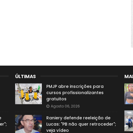
ÚLTIMAS
MAI
PMJP abre inscrições para
cursos profissionalizantes
gratuitos
Agosto 06, 2026
e
Raniery defende reeleição de
er";
Lucas: "PB não quer retroceder";
veja vídeo