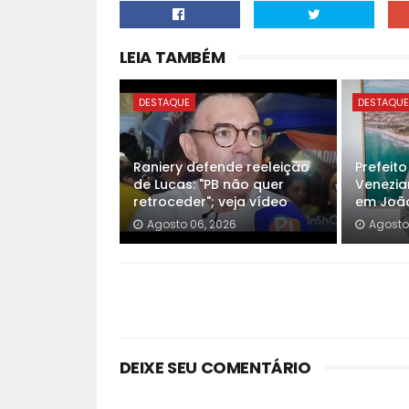
LEIA TAMBÉM
DESTAQUE
DESTAQU
Raniery defende reeleição
Prefeit
de Lucas: "PB não quer
Venezia
retroceder"; veja vídeo
em Joã
Agosto 06, 2026
Agosto
DEIXE SEU COMENTÁRIO